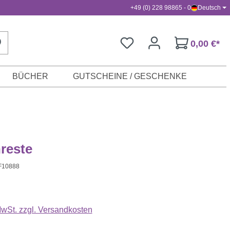
+49 (0) 228 98865 - 0
Deutsch
0,00 €*
BÜCHER
GUTSCHEINE / GESCHENKE
reste
F10888
s:
 MwSt. zzgl. Versandkosten