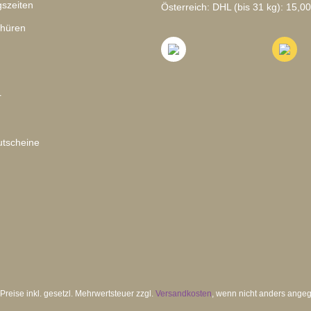
szeiten
Österreich: DHL (bis 31 kg): 15,00
chüren
r
tscheine
 Preise inkl. gesetzl. Mehrwertsteuer zzgl.
Versandkosten
, wenn nicht anders ange