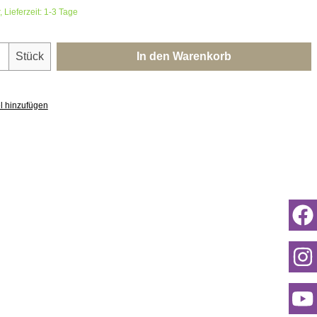
 Lieferzeit: 1-3 Tage
nzahl: Gib den gewünschten Wert ein oder 
Stück
In den Warenkorb
l hinzufügen