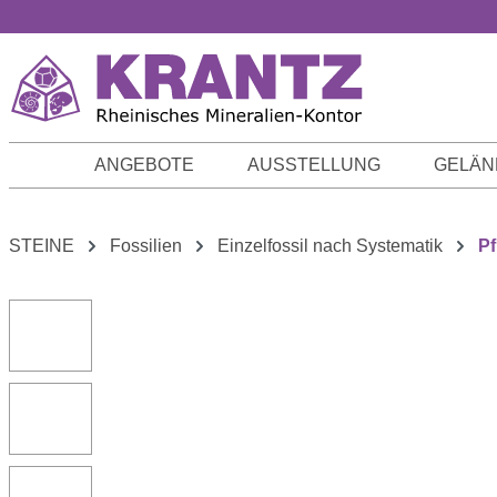
m Hauptinhalt springen
Zur Suche springen
Zur Hauptnavigation springen
ANGEBOTE
AUSSTELLUNG
GELÄN
STEINE
Fossilien
Einzelfossil nach Systematik
Pf