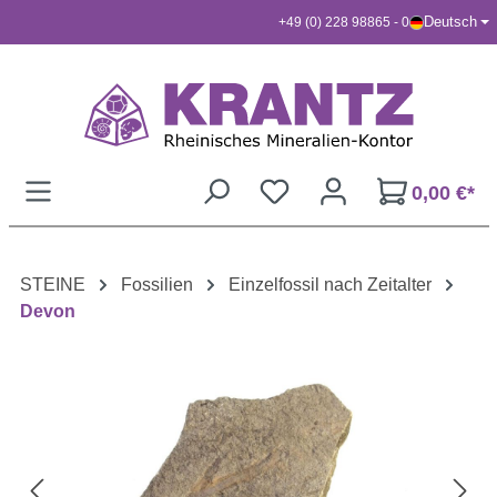
Deutsch
+49 (0) 228 98865 - 0
Zum Hauptinhalt springen
0,00 €*
STEINE
Fossilien
Einzelfossil nach Zeitalter
Devon