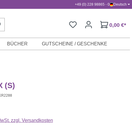
+49 (0) 228 98865 - 0
Deutsch
0,00 €*
BÜCHER
GUTSCHEINE / GESCHENKE
X (S)
KR2288
s:
 MwSt. zzgl. Versandkosten