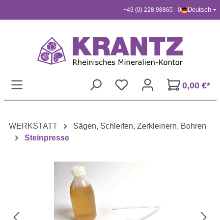
Deutsch
+49 (0) 228 98865 - 0
Zum Hauptinhalt springen
0,00 €*
WERKSTATT
Sägen, Schleifen, Zerkleinern, Bohren
Steinpresse