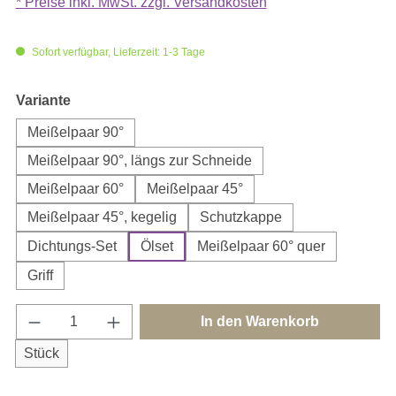
* Preise inkl. MwSt. zzgl. Versandkosten
Sofort verfügbar, Lieferzeit: 1-3 Tage
auswählen
Variante
Meißelpaar 90°
Meißelpaar 90°, längs zur Schneide
Meißelpaar 60°
Meißelpaar 45°
Meißelpaar 45°, kegelig
Schutzkappe
Dichtungs-Set
Ölset
Meißelpaar 60° quer
Griff
Produkt Anzahl: Gib den gewünschten Wert e
In den Warenkorb
Stück