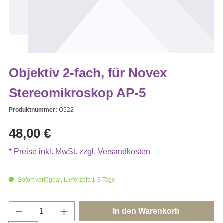
Objektiv 2-fach, für Novex
Stereomikroskop AP-5
Produktnummer:
O522
Regulärer Preis:
48,00 €
* Preise inkl. MwSt. zzgl. Versandkosten
Sofort verfügbar, Lieferzeit: 1-3 Tage
Produkt Anzahl: Gib den gewünschten Wert e
In den Warenkorb