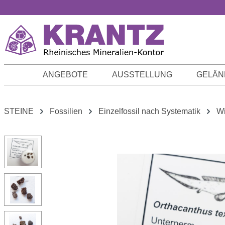
m Hauptinhalt springen
Zur Suche springen
Zur Hauptnavigation springen
ANGEBOTE
AUSSTELLUNG
GELÄN
STEINE
Fossilien
Einzelfossil nach Systematik
Wi