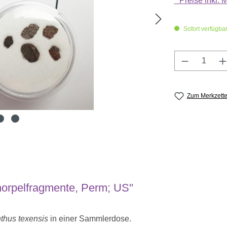
* Preise inkl.
Sofort verfügbar,
Produkt A
Zum Merkzette
norpelfragmente, Perm; US"
thus texensis
in einer Sammlerdose.