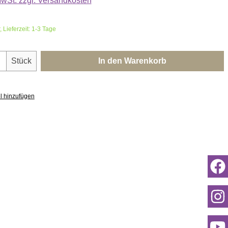
 MwSt. zzgl. Versandkosten
 Lieferzeit: 1-3 Tage
nzahl: Gib den gewünschten Wert ein oder 
Stück
In den Warenkorb
l hinzufügen