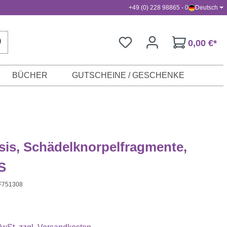
+49 (0) 228 98865 - 0
Deutsch
0,00 €*
BÜCHER
GUTSCHEINE / GESCHENKE
sis, Schädelknorpelfragmente,
S
F751308
s: