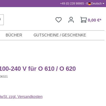
+49 (0) 228 98865 - 0
Deutsch
0,00 €*
BÜCHER
GUTSCHEINE / GESCHENKE
 100-240 V für O 610 / O 620
O6321
s:
 MwSt. zzgl. Versandkosten