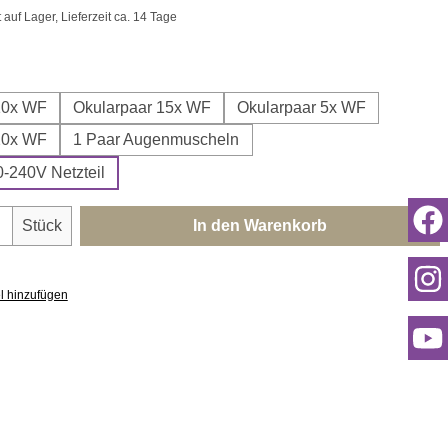
uf Lager, Lieferzeit ca. 14 Tage
ählen
10x WF
Okularpaar 15x WF
Okularpaar 5x WF
20x WF
1 Paar Augenmuscheln
-240V Netzteil
nzahl: Gib den gewünschten Wert ein oder 
Stück
In den Warenkorb
l hinzufügen