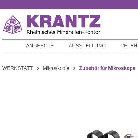
m Hauptinhalt springen
Zur Suche springen
Zur Hauptnavigation springen
ANGEBOTE
AUSSTELLUNG
GELÄN
WERKSTATT
Mikroskopie
Zubehör für Mikroskope