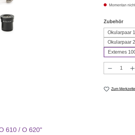
Momentan nicht a
ausw
Zubehör
Okularpaar 
Okularpaar 
Externes 100
Produkt A
Zum Merkzette
 O 610 / O 620"