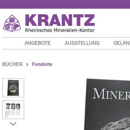
m Hauptinhalt springen
Zur Suche springen
Zur Hauptnavigation springen
ANGEBOTE
AUSSTELLUNG
GELÄN
BÜCHER
Fundorte