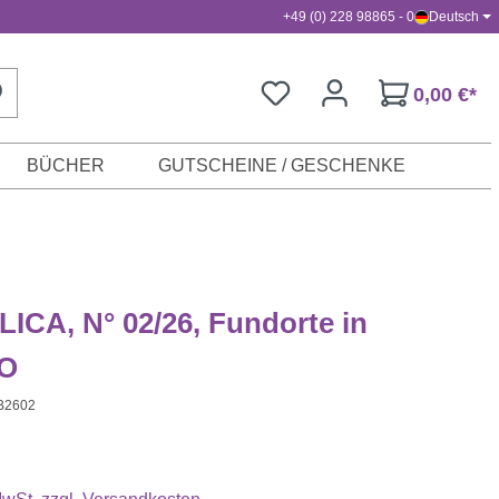
+49 (0) 228 98865 - 0
Deutsch
0,00 €*
BÜCHER
GUTSCHEINE / GESCHENKE
ICA, N° 02/26, Fundorte in
NO
B2602
s: