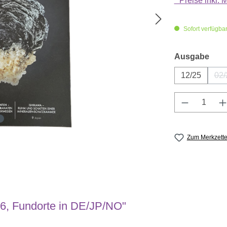
* Preise inkl.
Sofort verfügbar,
aus
Ausgabe
12/25
02/
(
Produkt A
Zum Merkzette
6, Fundorte in DE/JP/NO"