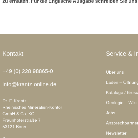
zu er
halten. Für die Englische Ausgabe schreiben Sie uns 
Kontakt
Service & I
+49 (0) 228 98865-0
Über uns
Laden – Öffnung
info@krantz-online.de
Kataloge / Bros
Dr. F. Krantz
Geologie – Wiki
Rheinisches Mineralien-Kontor
Jobs
GmbH & Co. KG
Fraunhoferstraße 7
Ansprechpartne
53121 Bonn
Newsletter