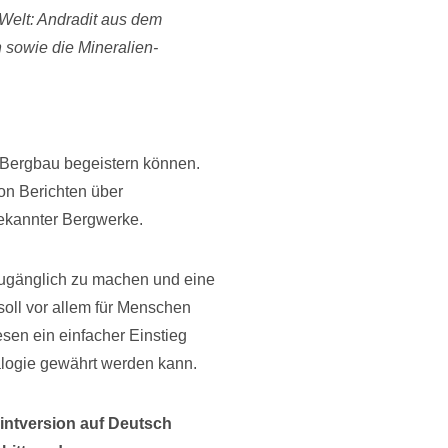
Welt: Andradit aus dem
sowie die Mineralien-
awa in Japan werden 
nd Bergbau begeistern können.
on Berichten über
bekannter Bergwerke.
i zugänglich zu machen und eine
ll vor allem für Menschen
esen ein einfacher Einstieg
alogie gewährt werden kann.
rintversion auf Deutsch