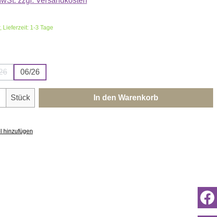
 MwSt. zzgl. Versandkosten
 Lieferzeit: 1-3 Tage
wählen
26
06/26
Diese Option ist zurzeit nicht verfügbar.)
nzahl: Gib den gewünschten Wert ein oder 
Stück
In den Warenkorb
l hinzufügen