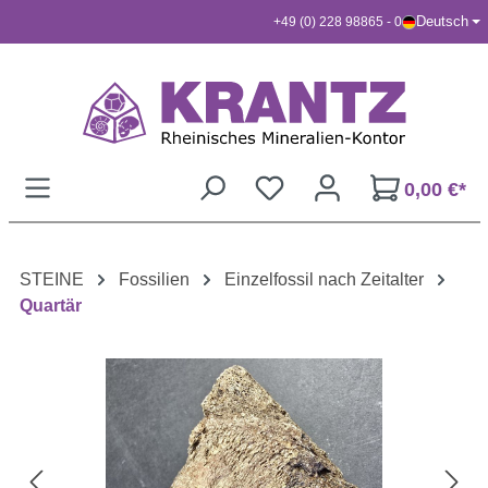
Deutsch
+49 (0) 228 98865 - 0
Zum Hauptinhalt springen
0,00 €*
STEINE
Fossilien
Einzelfossil nach Zeitalter
Quartär