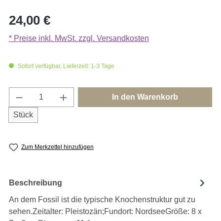
Regulärer Preis:
24,00 €
* Preise inkl. MwSt. zzgl. Versandkosten
Sofort verfügbar, Lieferzeit: 1-3 Tage
Produkt Anzahl: Gib den gewünschten Wert e
In den Warenkorb
Stück
Zum Merkzettel hinzufügen
Beschreibung
An dem Fossil ist die typische Knochenstruktur gut zu
sehen.Zeitalter: Pleistozän;Fundort: NordseeGröße: 8 x