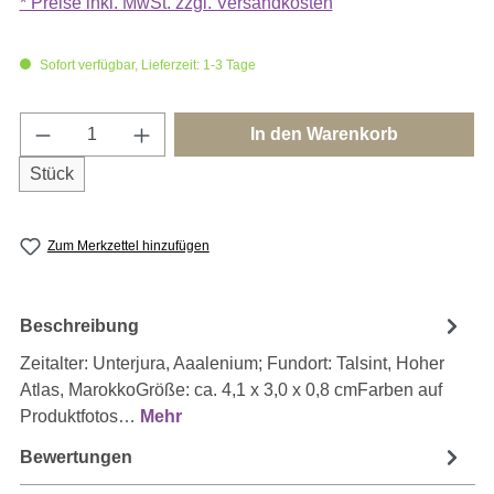
* Preise inkl. MwSt. zzgl. Versandkosten
Sofort verfügbar, Lieferzeit: 1-3 Tage
Produkt Anzahl: Gib den gewünschten Wert e
In den Warenkorb
Stück
Zum Merkzettel hinzufügen
Beschreibung
Zeitalter: Unterjura, Aaalenium; Fundort: Talsint, Hoher
Atlas, MarokkoGröße: ca. 4,1 x 3,0 x 0,8 cmFarben auf
Produktfotos…
Mehr
Bewertungen