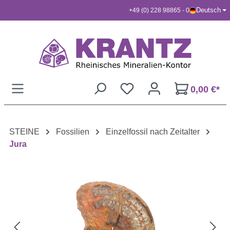
Deutsch
+49 (0) 228 98865 - 0
Zum Hauptinhalt springen
0,00 €*
STEINE
Fossilien
Einzelfossil nach Zeitalter
Jura