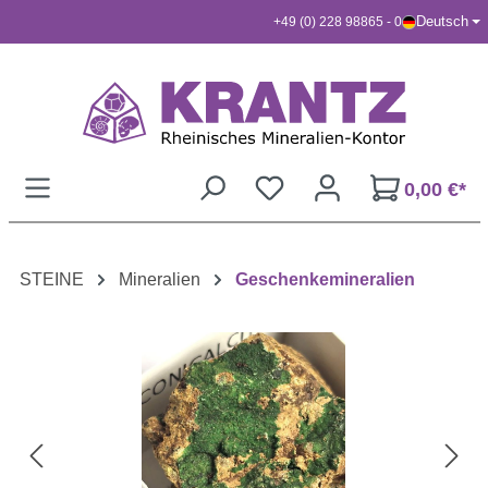
Deutsch
+49 (0) 228 98865 - 0
Zum Hauptinhalt springen
0,00 €*
STEINE
Mineralien
Geschenkemineralien