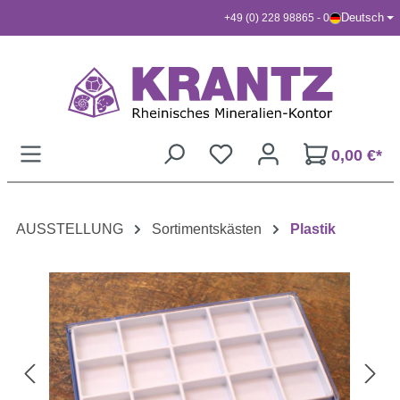
Deutsch
+49 (0) 228 98865 - 0
Zum Hauptinhalt springen
0,00 €*
AUSSTELLUNG
Sortimentskästen
Plastik