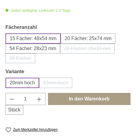
Sofort verfügbar, Lieferzeit: 1-3 Tage
auswählen
Fächeranzahl
15 Fächer: 48x54 mm
20 Fächer: 25x74 mm
54 Fächer: 28x23 mm
28 Fächer: 35x33 mm
(Diese Option ist zurzeit n
35 Fächer
(Diese Option ist zurzeit nicht verfügbar.)
auswählen
Variante
20mm hoch
43mm hoch
(Diese Option ist zurzeit nicht verfügbar.)
Produkt Anzahl: Gib den gewünschten Wert e
In den Warenkorb
Stück
Zum Merkzettel hinzufügen