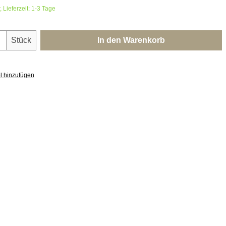
 Lieferzeit: 1-3 Tage
nzahl: Gib den gewünschten Wert ein oder 
Stück
In den Warenkorb
l hinzufügen