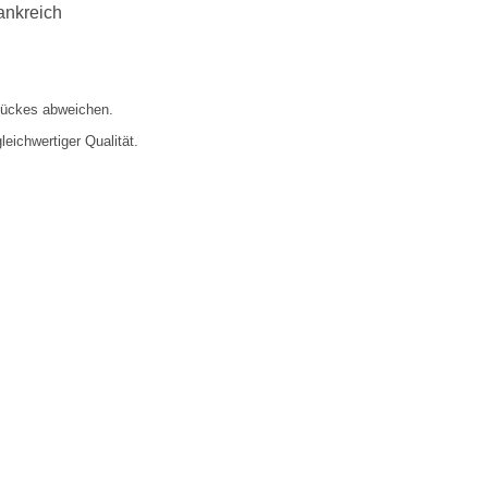
ankreich
tückes abweichen.
eichwertiger Qualität.