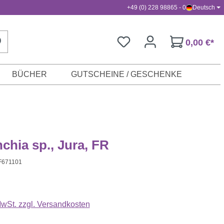
+49 (0) 228 98865 - 0
Deutsch
0,00 €*
BÜCHER
GUTSCHEINE / GESCHENKE
nchia sp., Jura, FR
F671101
s:
 MwSt. zzgl. Versandkosten