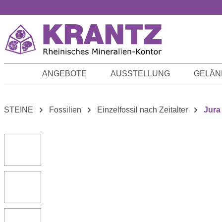
m Hauptinhalt springen
Zur Suche springen
Zur Hauptnavigation springen
ANGEBOTE
AUSSTELLUNG
GELÄN
STEINE
Fossilien
Einzelfossil nach Zeitalter
Jura