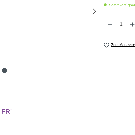
Sofort verfügbar,
Produkt A
Zum Merkzette
, FR"