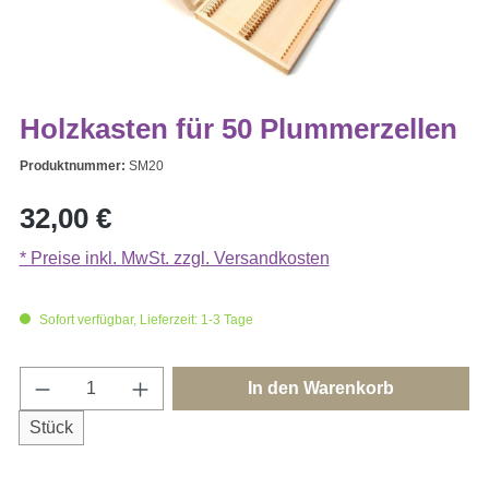
Holzkasten für 50 Plummerzellen
Produktnummer:
SM20
Regulärer Preis:
32,00 €
* Preise inkl. MwSt. zzgl. Versandkosten
Sofort verfügbar, Lieferzeit: 1-3 Tage
Produkt Anzahl: Gib den gewünschten Wert e
In den Warenkorb
Stück