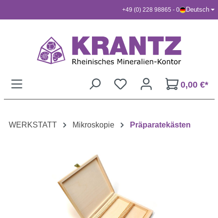
Deutsch
+49 (0) 228 98865 - 0
Zum Hauptinhalt springen
0,00 €*
WERKSTATT
Mikroskopie
Präparatekästen