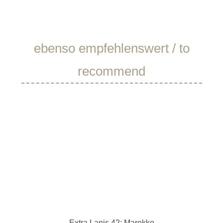
Produktgalerie überspringen
ebenso empfehlenswert / to
recommend
Extra Lapis 42: Marokko