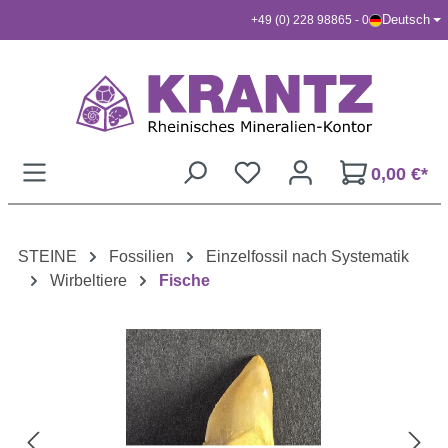
Deutsch
+49 (0) 228 98865 - 0
Zum Hauptinhalt springen
0,00 €*
STEINE
Fossilien
Einzelfossil nach Systematik
Wirbeltiere
Fische