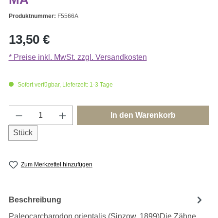
Produktnummer:
F5566A
Regulärer Preis:
13,50 €
* Preise inkl. MwSt. zzgl. Versandkosten
Sofort verfügbar, Lieferzeit: 1-3 Tage
Produkt Anzahl: Gib den gewünschten Wert e
In den Warenkorb
Stück
Zum Merkzettel hinzufügen
Beschreibung
Paleocarcharodon orientalis (Sinzow, 1899)Die Zähne