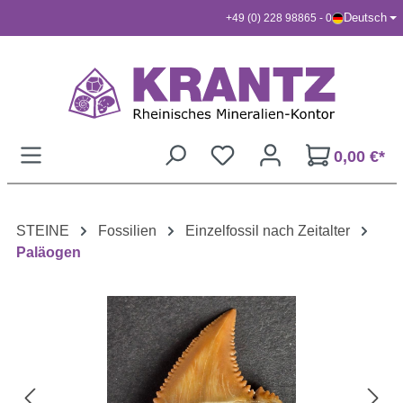
Deutsch
+49 (0) 228 98865 - 0
Zum Hauptinhalt springen
0,00 €*
STEINE
Fossilien
Einzelfossil nach Zeitalter
Paläogen