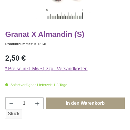
Granat X Almandin (S)
Produktnummer:
KR2140
Regulärer Preis:
2,50 €
* Preise inkl. MwSt. zzgl. Versandkosten
Sofort verfügbar, Lieferzeit: 1-3 Tage
Produkt Anzahl: Gib den gewünschten Wert e
In den Warenkorb
Stück