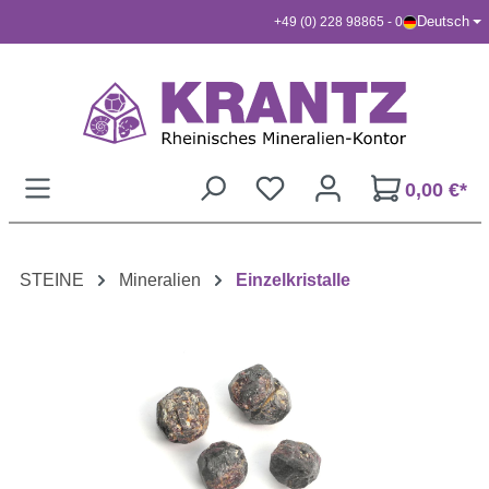
Deutsch
+49 (0) 228 98865 - 0
Zum Hauptinhalt springen
0,00 €*
STEINE
Mineralien
Einzelkristalle