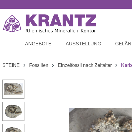
m Hauptinhalt springen
Zur Suche springen
Zur Hauptnavigation springen
ANGEBOTE
AUSSTELLUNG
GELÄN
STEINE
Fossilien
Einzelfossil nach Zeitalter
Kar