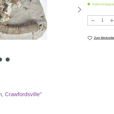
Sofort verfügbar,
Produkt A
Zum Merkzette
, Crawfordsville"