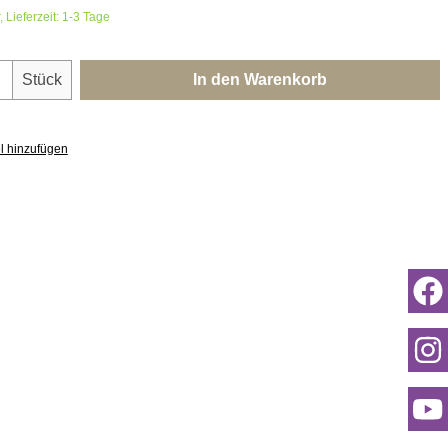
 Lieferzeit: 1-3 Tage
nzahl: Gib den gewünschten Wert ein oder 
Stück
In den Warenkorb
l hinzufügen