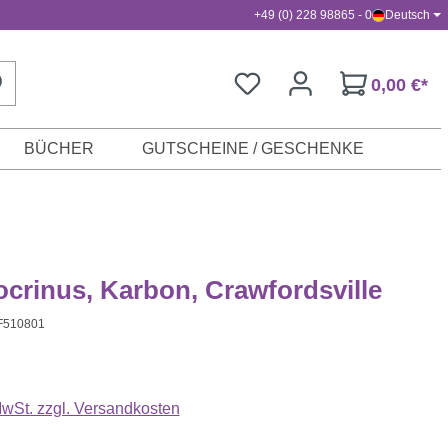
+49 (0) 228 98865 - 0
Deutsch
0,00 €*
BÜCHER
GUTSCHEINE / GESCHENKE
ocrinus, Karbon, Crawfordsville
F510801
s:
 MwSt. zzgl. Versandkosten