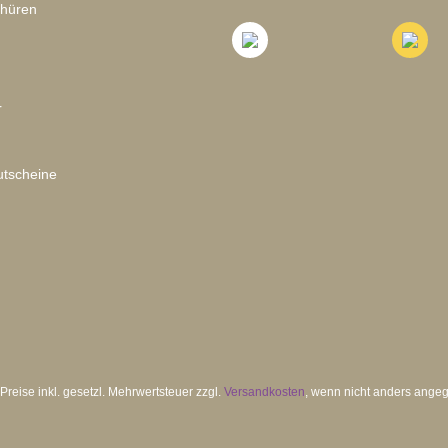
chüren
r
tscheine
 Preise inkl. gesetzl. Mehrwertsteuer zzgl.
Versandkosten
, wenn nicht anders ange