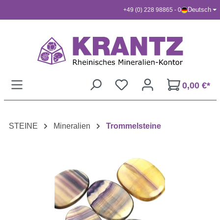
Deutsch
+49 (0) 228 98865 - 0
Zum Hauptinhalt springen
0,00 €*
STEINE
Mineralien
Trommelsteine