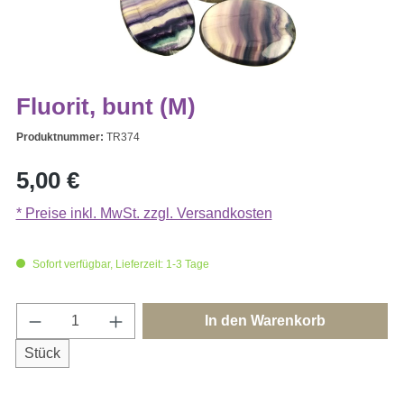
Fluorit, bunt (M)
Produktnummer:
TR374
Regulärer Preis:
5,00 €
* Preise inkl. MwSt. zzgl. Versandkosten
Sofort verfügbar, Lieferzeit: 1-3 Tage
Produkt Anzahl: Gib den gewünschten Wert e
In den Warenkorb
Stück