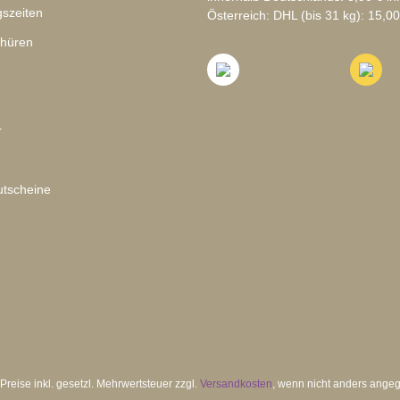
szeiten
Österreich: DHL (bis 31 kg): 15,00
chüren
r
tscheine
 Preise inkl. gesetzl. Mehrwertsteuer zzgl.
Versandkosten
, wenn nicht anders ange