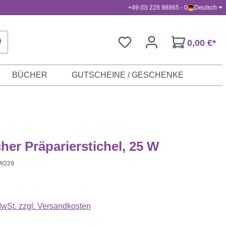
+49 (0) 228 98865 - 0
Deutsch
0,00 €*
BÜCHER
GUTSCHEINE / GESCHENKE
cher Präparierstichel, 25 W
W229
s:
 MwSt. zzgl. Versandkosten