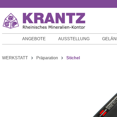
m Hauptinhalt springen
Zur Suche springen
Zur Hauptnavigation springen
ANGEBOTE
AUSSTELLUNG
GELÄN
WERKSTATT
Präparation
Stichel