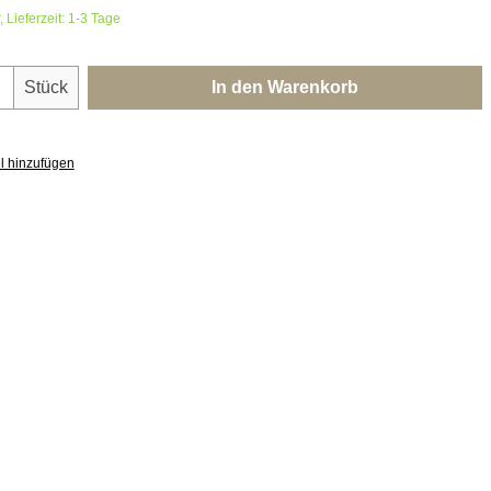
 Lieferzeit: 1-3 Tage
nzahl: Gib den gewünschten Wert ein oder 
Stück
In den Warenkorb
l hinzufügen