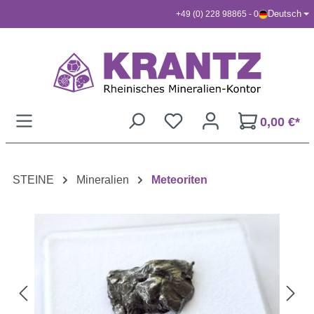
Deutsch
+49 (0) 228 98865 - 0
Zum Hauptinhalt springen
0,00 €*
STEINE
Mineralien
Meteoriten