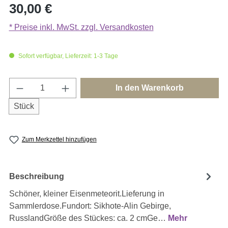
Regulärer Preis:
30,00 €
* Preise inkl. MwSt. zzgl. Versandkosten
Sofort verfügbar, Lieferzeit: 1-3 Tage
Produkt Anzahl: Gib den gewünschten Wert e
In den Warenkorb
Stück
Zum Merkzettel hinzufügen
Beschreibung
Schöner, kleiner Eisenmeteorit.Lieferung in
Sammlerdose.Fundort: Sikhote-Alin Gebirge,
RusslandGröße des Stückes: ca. 2 cmGe…
Mehr