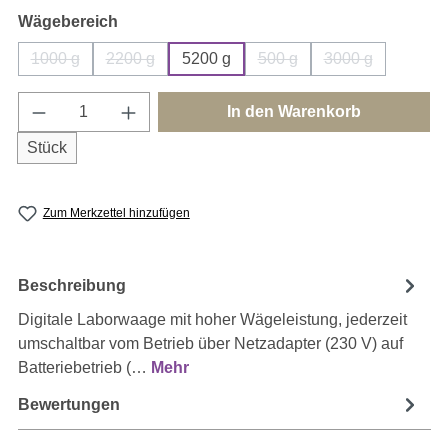
auswählen
Wägebereich
1000 g
2200 g
5200 g
500 g
3000 g
(Diese Option ist zurzeit nicht verfügbar.)
(Diese Option ist zurzeit nicht verfügbar.)
(Diese Option ist zurzeit ni
(Diese Option is
Produkt Anzahl: Gib den gewünschten Wert e
In den Warenkorb
Stück
Zum Merkzettel hinzufügen
Beschreibung
Digitale Laborwaage mit hoher Wägeleistung, jederzeit
umschaltbar vom Betrieb über Netzadapter (230 V) auf
Batteriebetrieb (…
Mehr
Bewertungen