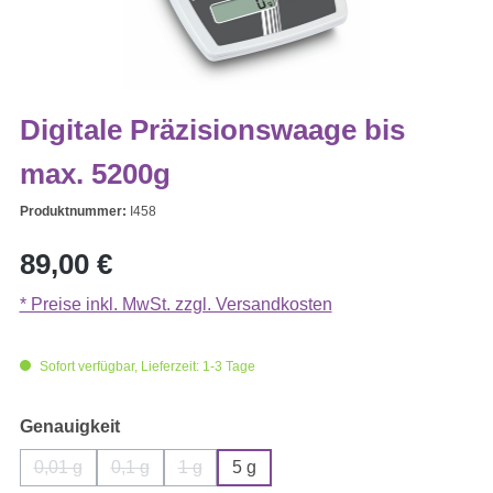
Digitale Präzisionswaage bis
max. 5200g
Produktnummer:
I458
Regulärer Preis:
89,00 €
* Preise inkl. MwSt. zzgl. Versandkosten
Sofort verfügbar, Lieferzeit: 1-3 Tage
auswählen
Genauigkeit
0,01 g
0,1 g
1 g
5 g
(Diese Option ist zurzeit nicht verfügbar.)
(Diese Option ist zurzeit nicht verfügbar.)
(Diese Option ist zurzeit nicht verfügbar.)