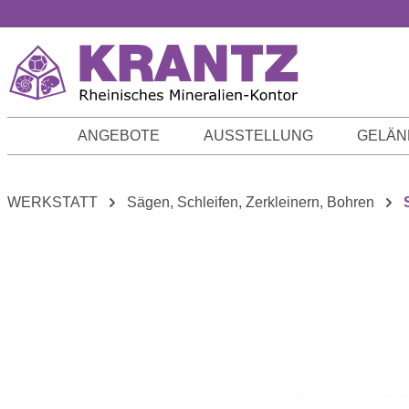
m Hauptinhalt springen
Zur Suche springen
Zur Hauptnavigation springen
ANGEBOTE
AUSSTELLUNG
GELÄN
WERKSTATT
Sägen, Schleifen, Zerkleinern, Bohren