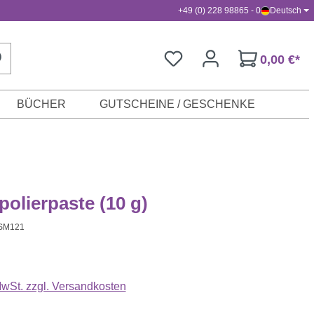
+49 (0) 228 98865 - 0
Deutsch
0,00 €*
BÜCHER
GUTSCHEINE / GESCHENKE
olierpaste (10 g)
SM121
s:
 MwSt. zzgl. Versandkosten