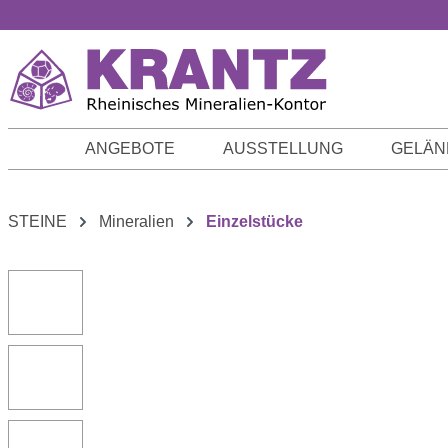
m Hauptinhalt springen
Zur Suche springen
Zur Hauptnavigation springen
ANGEBOTE
AUSSTELLUNG
GELÄN
STEINE
Mineralien
Einzelstücke