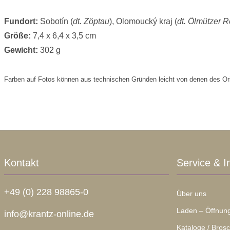
Fundort:
Sobotín (
dt. Zöptau
), Olomoucký kraj (
dt. Ölmützer 
Größe:
7,4 x 6,4 x 3,5 cm
Gewicht:
302 g
Farben auf Fotos können aus technischen Gründen leicht von denen des Or
Kontakt
Service & I
+49 (0) 228 98865-0
Über uns
Laden – Öffnung
info@krantz-online.de
Kataloge / Bros