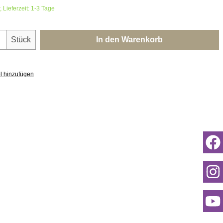
 Lieferzeit: 1-3 Tage
nzahl: Gib den gewünschten Wert ein oder 
Stück
In den Warenkorb
l hinzufügen