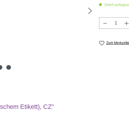
Sofort verfügbar,
Produkt A
Zum Merkzette
ischem Etikett), CZ"