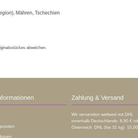
Region
), Mähren, Tschechien
iginalsstückes abweichen.
nformationen
Zahlung & Versand
Wir versenden weltweit mit DHL
innerhalb Deutschlands: 8,90 € in
szeiten
Österreich: DHL (bis 31 kg): 15,00
chüren