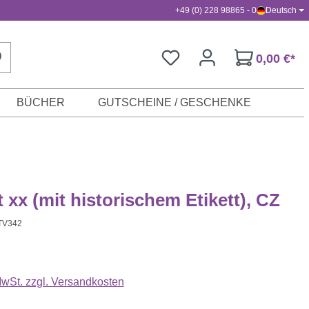
+49 (0) 228 98865 - 0
Deutsch
0,00 €*
BÜCHER
GUTSCHEINE / GESCHENKE
 xx (mit historischem Etikett), CZ
TV342
s:
 MwSt. zzgl. Versandkosten