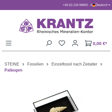
Deutsch
+49 (0) 228 98865 - 0
Zum Hauptinhalt springen
0,00 €*
STEINE
Fossilien
Einzelfossil nach Zeitalter
Paläogen