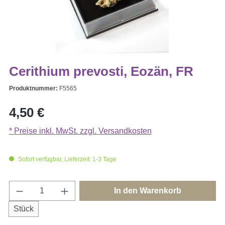
Cerithium prevosti, Eozän, FR
Produktnummer:
F5565
Regulärer Preis:
4,50 €
* Preise inkl. MwSt. zzgl. Versandkosten
Sofort verfügbar, Lieferzeit: 1-3 Tage
Produkt Anzahl: Gib den gewünschten Wert e
In den Warenkorb
Stück