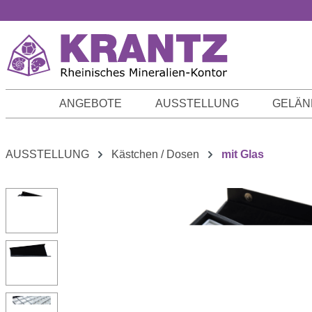
m Hauptinhalt springen
Zur Suche springen
Zur Hauptnavigation springen
ANGEBOTE
AUSSTELLUNG
GELÄN
AUSSTELLUNG
Kästchen / Dosen
mit Glas