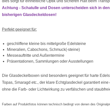
dies sorgt für einheitliche Optik und sicheren Halt beim Transpo
Achtung - Schatulle und Dosen unterscheiden sich in de
bisherigen Glasdeckeldosen!
Perfekt geeignet für:
geschliffene kleine bis mittelgroße Edelsteine
Mineralien, Cabochons, Schmuck(-steine)
Messeauftritte und Außentermine
Präsentationen, Sammlungen oder Ausstellungen
Die Glasdeckelboxen sind besonders geeignet für harte Edels
Topas, Smaragd etc., der klare Echtglasdeckel garantiert eine 
ohne die Farb- oder Lichtwirkung zu verfälschen und staubfre
Farben auf Produktfotos können technisch bedingt von denen des Originalp