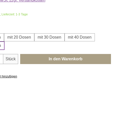
 MwSt. zzgl. Versandkosten
 Lieferzeit: 1-3 Tage
swählen
n
mit 20 Dosen
mit 30 Dosen
mit 40 Dosen
n
nzahl: Gib den gewünschten Wert ein oder 
Stück
In den Warenkorb
l hinzufügen