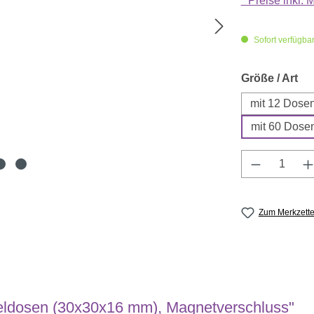
* Preise inkl.
Sofort verfügbar,
au
Größe / Art
mit 12 Dose
mit 60 Dose
Produkt A
Zum Merkzette
eldosen (30x30x16 mm), Magnetverschluss"