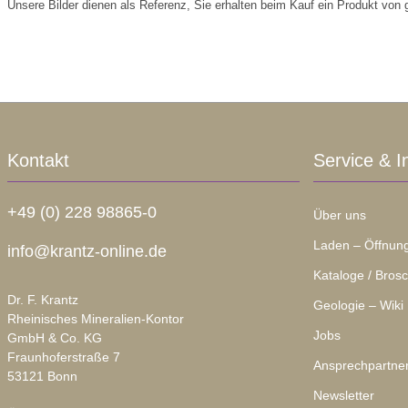
Unsere Bilder dienen als Referenz, Sie erhalten beim Kauf ein Produkt von gl
Kontakt
Service & I
+49 (0) 228 98865-0
Über uns
Laden – Öffnung
info@krantz-online.de
Kataloge / Bros
Dr. F. Krantz
Geologie – Wiki
Rheinisches Mineralien-Kontor
Jobs
GmbH & Co. KG
Fraunhoferstraße 7
Ansprechpartne
53121 Bonn
Newsletter