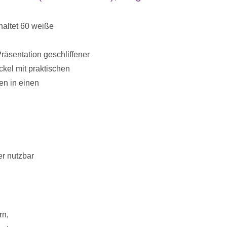
altet 60 weiße
äsentation geschliffener
kel mit praktischen
n in einen
er nutzbar
rn,