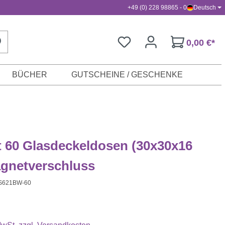
+49 (0) 228 98865 - 0
Deutsch
0,00 €*
BÜCHER
GUTSCHEINE / GESCHENKE
t 60 Glasdeckeldosen (30x30x16
gnetverschluss
S621BW-60
s: