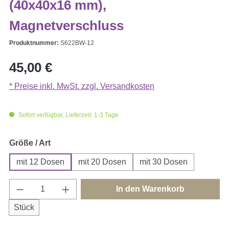
(40x40x16 mm),
Magnetverschluss
Produktnummer:
S622BW-12
Regulärer Preis:
45,00 €
* Preise inkl. MwSt. zzgl. Versandkosten
Sofort verfügbar, Lieferzeit: 1-3 Tage
auswählen
Größe / Art
mit 12 Dosen
mit 20 Dosen
mit 30 Dosen
Produkt Anzahl: Gib den gewünschten Wert e
In den Warenkorb
Stück