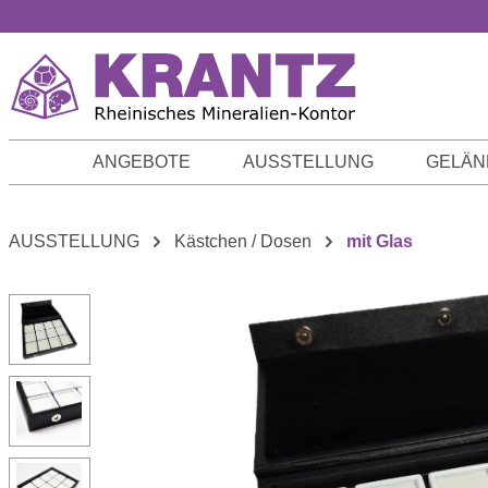
m Hauptinhalt springen
Zur Suche springen
Zur Hauptnavigation springen
ANGEBOTE
AUSSTELLUNG
GELÄN
AUSSTELLUNG
Kästchen / Dosen
mit Glas