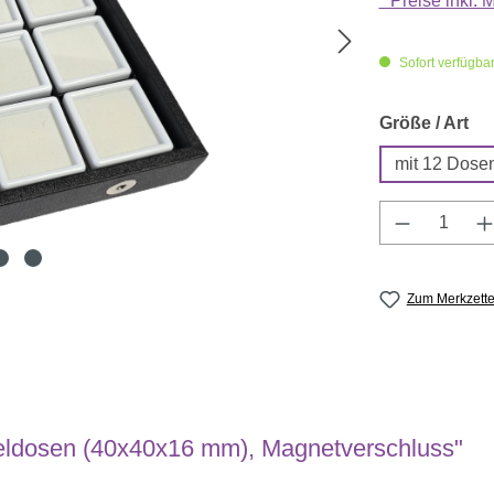
* Preise inkl.
Sofort verfügbar,
au
Größe / Art
mit 12 Dose
Produkt A
Zum Merkzette
eldosen (40x40x16 mm), Magnetverschluss"