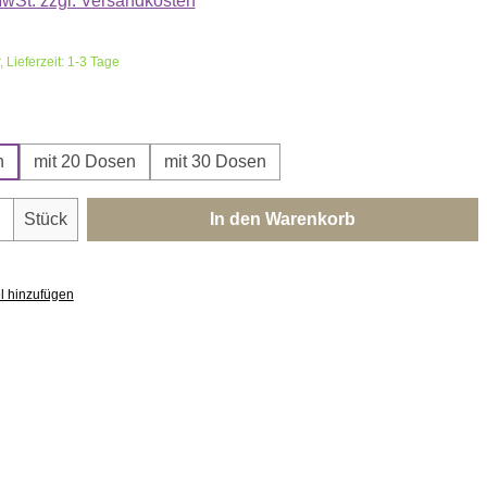
 MwSt. zzgl. Versandkosten
 Lieferzeit: 1-3 Tage
swählen
n
mit 20 Dosen
mit 30 Dosen
nzahl: Gib den gewünschten Wert ein oder 
Stück
In den Warenkorb
l hinzufügen