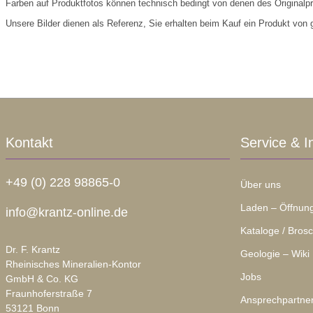
Farben auf Produktfotos können technisch bedingt von denen des Originalp
Unsere Bilder dienen als Referenz, Sie erhalten beim Kauf ein Produkt von gl
Kontakt
Service & I
+49 (0) 228 98865-0
Über uns
Laden – Öffnung
info@krantz-online.de
Kataloge / Bros
Dr. F. Krantz
Geologie – Wiki
Rheinisches Mineralien-Kontor
Jobs
GmbH & Co. KG
Fraunhoferstraße 7
Ansprechpartne
53121 Bonn