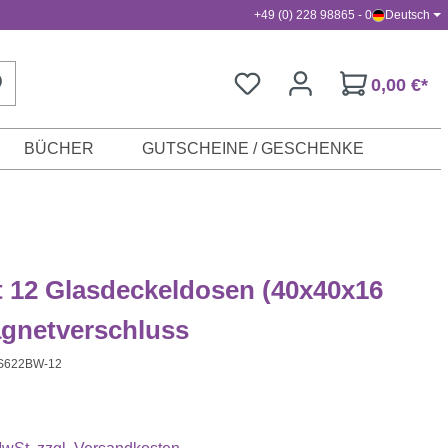
+49 (0) 228 98865 - 0
Deutsch
0,00 €*
BÜCHER
GUTSCHEINE / GESCHENKE
t 12 Glasdeckeldosen (40x40x16
gnetverschluss
S622BW-12
s: