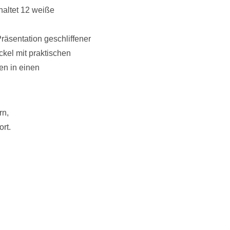
altet 12 weiße
äsentation geschliffener
kel mit praktischen
n in einen
rn,
rt.