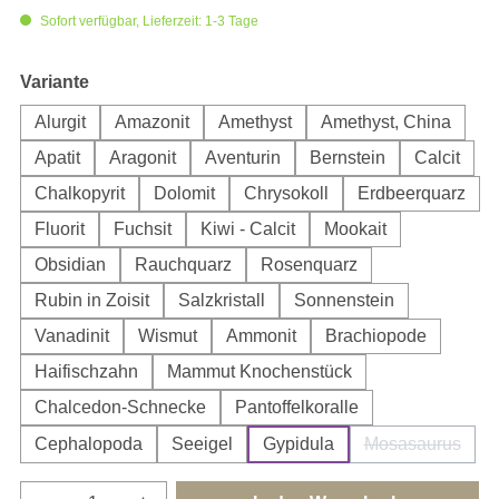
Sofort verfügbar, Lieferzeit: 1-3 Tage
auswählen
Variante
Alurgit
Amazonit
Amethyst
Amethyst, China
Apatit
Aragonit
Aventurin
Bernstein
Calcit
Chalkopyrit
Dolomit
Chrysokoll
Erdbeerquarz
Fluorit
Fuchsit
Kiwi - Calcit
Mookait
Obsidian
Rauchquarz
Rosenquarz
Rubin in Zoisit
Salzkristall
Sonnenstein
Vanadinit
Wismut
Ammonit
Brachiopode
Haifischzahn
Mammut Knochenstück
Chalcedon-Schnecke
Pantoffelkoralle
Cephalopoda
Seeigel
Gypidula
Mosasaurus
(Diese Option
Produkt Anzahl: Gib den gewünschten Wert e