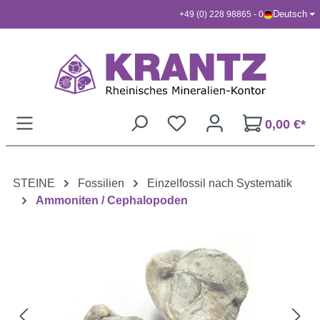
Deutsch
+49 (0) 228 98865 - 0
Zum Hauptinhalt springen
0,00 €*
STEINE
Fossilien
Einzelfossil nach Systematik
Ammoniten / Cephalopoden