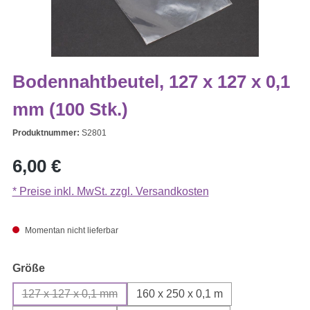
Bodennahtbeutel, 127 x 127 x 0,1
mm (100 Stk.)
Produktnummer:
S2801
Regulärer Preis:
6,00 €
* Preise inkl. MwSt. zzgl. Versandkosten
Momentan nicht lieferbar
auswählen
Größe
127 x 127 x 0,1 mm
160 x 250 x 0,1 m
(Diese Option ist zurzeit nicht verfügbar.)