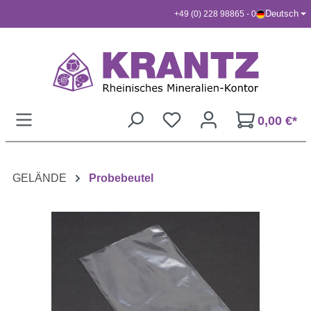
Deutsch
+49 (0) 228 98865 - 0
Zum Hauptinhalt springen
0,00 €*
GELÄNDE
Probebeutel