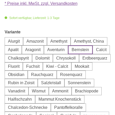
* Preise inkl. MwSt. zzgl. Versandkosten
Sofort verfügbar, Lieferzeit: 1-3 Tage
auswählen
Variante
Alurgit
Amazonit
Amethyst
Amethyst, China
Apatit
Aragonit
Aventurin
Bernstein
Calcit
Chalkopyrit
Dolomit
Chrysokoll
Erdbeerquarz
Fluorit
Fuchsit
Kiwi - Calcit
Mookait
Obsidian
Rauchquarz
Rosenquarz
Rubin in Zoisit
Salzkristall
Sonnenstein
Vanadinit
Wismut
Ammonit
Brachiopode
Haifischzahn
Mammut Knochenstück
Chalcedon-Schnecke
Pantoffelkoralle