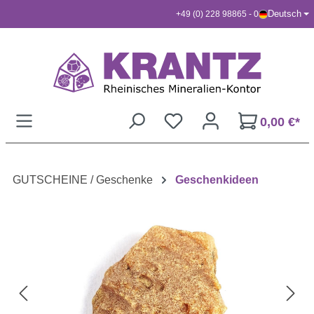
Deutsch
+49 (0) 228 98865 - 0
Zum Hauptinhalt springen
0,00 €*
GUTSCHEINE / Geschenke
Geschenkideen