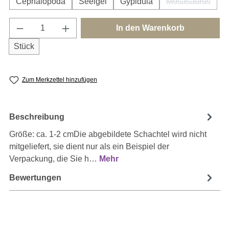
Cephalopoda
Seeigel
Gypidula
Mosasaurus
(Diese Option
Produkt Anzahl: Gib den gewünschten Wert e
In den Warenkorb
Stück
Zum Merkzettel hinzufügen
Beschreibung
Größe: ca. 1-2 cmDie abgebildete Schachtel wird nicht
mitgeliefert, sie dient nur als ein Beispiel der
Verpackung, die Sie h…
Mehr
Bewertungen