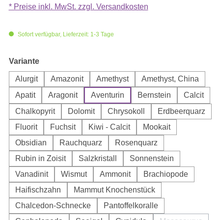
* Preise inkl. MwSt. zzgl. Versandkosten
Sofort verfügbar, Lieferzeit: 1-3 Tage
auswählen
Variante
Alurgit
Amazonit
Amethyst
Amethyst, China
Apatit
Aragonit
Aventurin
Bernstein
Calcit
Chalkopyrit
Dolomit
Chrysokoll
Erdbeerquarz
Fluorit
Fuchsit
Kiwi - Calcit
Mookait
Obsidian
Rauchquarz
Rosenquarz
Rubin in Zoisit
Salzkristall
Sonnenstein
Vanadinit
Wismut
Ammonit
Brachiopode
Haifischzahn
Mammut Knochenstück
Chalcedon-Schnecke
Pantoffelkoralle