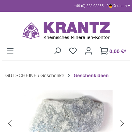
Deutsch
+49 (0) 228 98865 - 0
Zum Hauptinhalt springen
0,00 €*
GUTSCHEINE / Geschenke
Geschenkideen