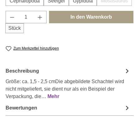
Cephalopoda
Seeigel
Gypidula
Mosasaurus
(Diese Option
Produkt Anzahl: Gib den gewünschten Wert e
In den Warenkorb
Stück
Zum Merkzettel hinzufügen
Beschreibung
Größe: ca. 1,5 - 2,5 cmDie abgebildete Schachtel wird
nicht mitgeliefert, sie dient nur als ein Beispiel der
Verpackung, die…
Mehr
Bewertungen