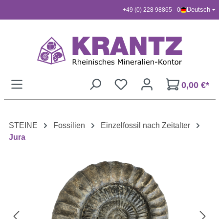
Deutsch
+49 (0) 228 98865 - 0
Zum Hauptinhalt springen
0,00 €*
STEINE
Fossilien
Einzelfossil nach Zeitalter
Jura