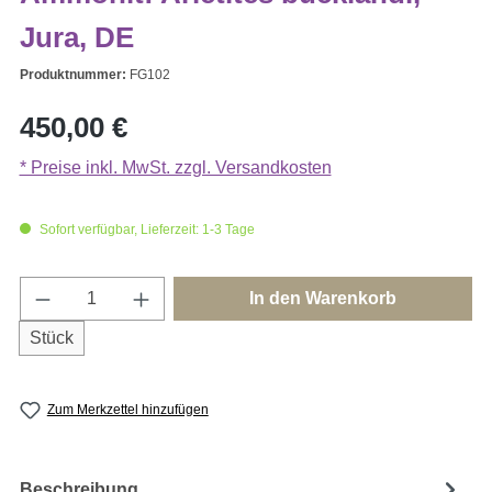
Jura, DE
Produktnummer:
FG102
Regulärer Preis:
450,00 €
* Preise inkl. MwSt. zzgl. Versandkosten
Sofort verfügbar, Lieferzeit: 1-3 Tage
Produkt Anzahl: Gib den gewünschten Wert e
In den Warenkorb
Stück
Zum Merkzettel hinzufügen
Beschreibung