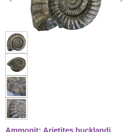
Ammonit: Arietites bucklandi,