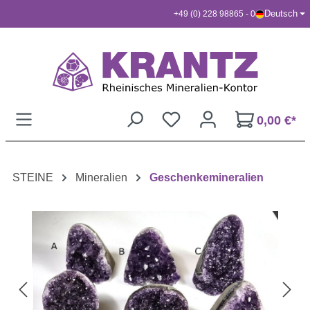
Deutsch
+49 (0) 228 98865 - 0
Zum Hauptinhalt springen
0,00 €*
STEINE
Mineralien
Geschenkemineralien