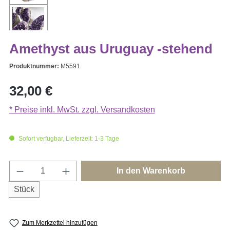
Amethyst aus Uruguay -stehend
Produktnummer:
M5591
Regulärer Preis:
32,00 €
* Preise inkl. MwSt. zzgl. Versandkosten
Sofort verfügbar, Lieferzeit: 1-3 Tage
Produkt Anzahl: Gib den gewünschten Wert e
In den Warenkorb
Stück
Zum Merkzettel hinzufügen